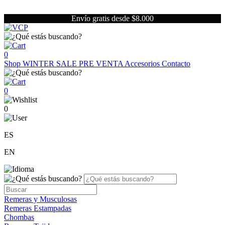
Envío gratis desde $8.000
0
Shop
WINTER SALE
PRE VENTA
Accesorios
Contacto
0
0
ES
EN
Remeras y Musculosas
Remeras Estampadas
Chombas