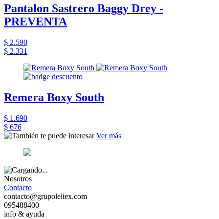
Pantalon Sastrero Baggy Drey -
PREVENTA
$ 2.590
$ 2.331
Remera Boxy South
$ 1.690
$ 676
Ver más
Nosotros
Contacto
contacto@grupoleitex.com
095488400
info & ayuda