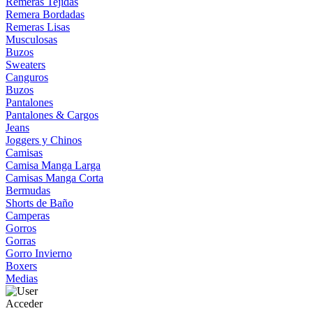
Remeras Tejidas
Remera Bordadas
Remeras Lisas
Musculosas
Buzos
Sweaters
Canguros
Buzos
Pantalones
Pantalones & Cargos
Jeans
Joggers y Chinos
Camisas
Camisa Manga Larga
Camisas Manga Corta
Bermudas
Shorts de Baño
Camperas
Gorros
Gorras
Gorro Invierno
Boxers
Medias
Acceder