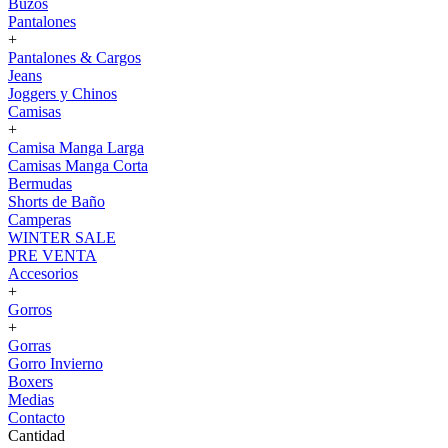
Buzos
Pantalones
+
Pantalones & Cargos
Jeans
Joggers y Chinos
Camisas
+
Camisa Manga Larga
Camisas Manga Corta
Bermudas
Shorts de Baño
Camperas
WINTER SALE
PRE VENTA
Accesorios
+
Gorros
+
Gorras
Gorro Invierno
Boxers
Medias
Contacto
Cantidad