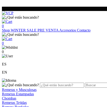
0
Shop
WINTER SALE
PRE VENTA
Accesorios
Contacto
0
0
ES
EN
Remeras y Musculosas
Remeras Estampadas
Chombas
Remeras Tejidas
Remera Bordadas