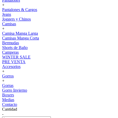
Pantalones
+
Pantalones & Cargos
Jeans
Joggers y Chinos
Camisas
+
Camisa Manga Larga
Camisas Manga Corta
Bermudas
Shorts de Baño
Camperas
WINTER SALE
PRE VENTA
Accesorios
+
Gorros
+
Gorras
Gorro Invierno
Boxers
Medias
Contacto
Cantidad
-