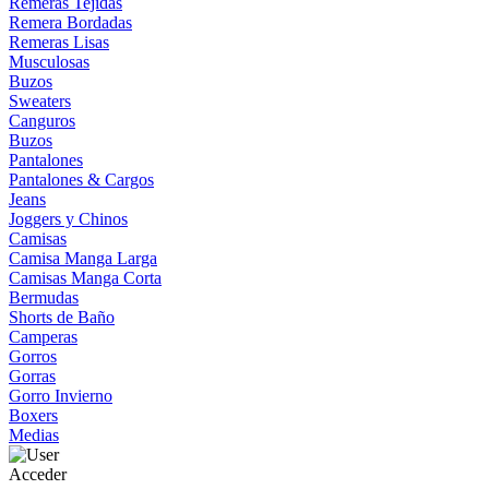
Remeras Tejidas
Remera Bordadas
Remeras Lisas
Musculosas
Buzos
Sweaters
Canguros
Buzos
Pantalones
Pantalones & Cargos
Jeans
Joggers y Chinos
Camisas
Camisa Manga Larga
Camisas Manga Corta
Bermudas
Shorts de Baño
Camperas
Gorros
Gorras
Gorro Invierno
Boxers
Medias
Acceder