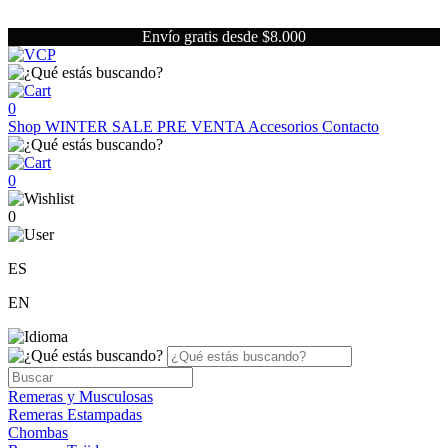
Envío gratis desde $8.000
0
Shop
WINTER SALE
PRE VENTA
Accesorios
Contacto
0
0
ES
EN
Remeras y Musculosas
Remeras Estampadas
Chombas