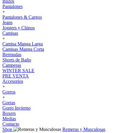
Buzos
Pantalones
+
Pantalones & Cargos
Jeans
Joggers y Chinos
Camisas
+
Camisa Manga Larga
Camisas Manga Corta
Bermudas
Shorts de Baño
Camperas
WINTER SALE
PRE VENTA
Accesorios
+
Gorros
+
Gorras
Gorro Invierno
Boxers
Medias
Contacto
Shop
Remeras y Musculosas