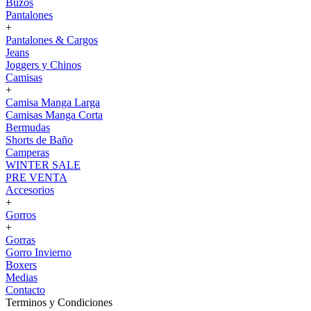
Buzos
Pantalones
+
Pantalones & Cargos
Jeans
Joggers y Chinos
Camisas
+
Camisa Manga Larga
Camisas Manga Corta
Bermudas
Shorts de Baño
Camperas
WINTER SALE
PRE VENTA
Accesorios
+
Gorros
+
Gorras
Gorro Invierno
Boxers
Medias
Contacto
Terminos y Condiciones