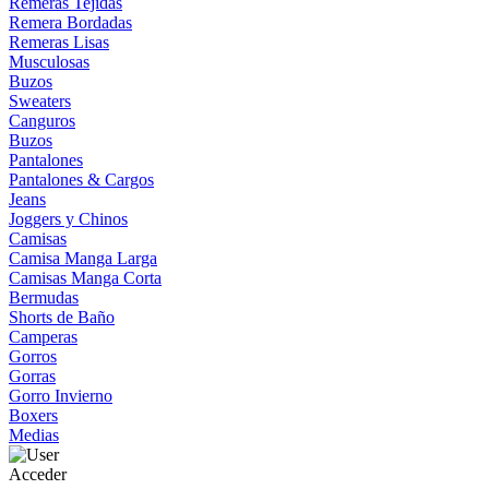
Remeras Tejidas
Remera Bordadas
Remeras Lisas
Musculosas
Buzos
Sweaters
Canguros
Buzos
Pantalones
Pantalones & Cargos
Jeans
Joggers y Chinos
Camisas
Camisa Manga Larga
Camisas Manga Corta
Bermudas
Shorts de Baño
Camperas
Gorros
Gorras
Gorro Invierno
Boxers
Medias
Acceder