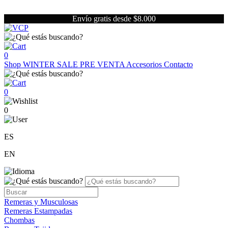
Envío gratis desde $8.000
0
Shop
WINTER SALE
PRE VENTA
Accesorios
Contacto
0
0
ES
EN
Remeras y Musculosas
Remeras Estampadas
Chombas