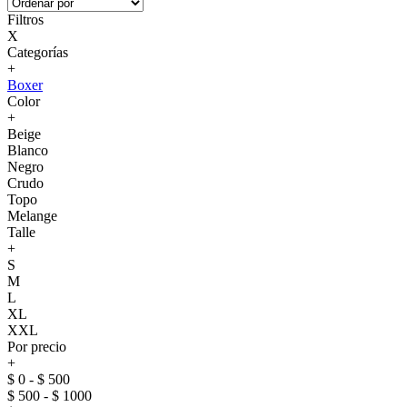
Filtros
X
Categorías
+
Boxer
Color
+
Beige
Blanco
Negro
Crudo
Topo
Melange
Talle
+
S
M
L
XL
XXL
Por precio
+
$ 0 - $ 500
$ 500 - $ 1000