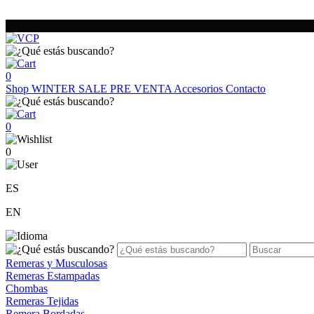
0
Shop
WINTER SALE
PRE VENTA
Accesorios
Contacto
0
0
ES
EN
Remeras y Musculosas
Remeras Estampadas
Chombas
Remeras Tejidas
Remera Bordadas