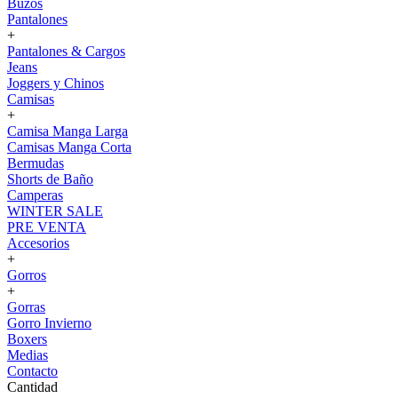
Buzos
Pantalones
+
Pantalones & Cargos
Jeans
Joggers y Chinos
Camisas
+
Camisa Manga Larga
Camisas Manga Corta
Bermudas
Shorts de Baño
Camperas
WINTER SALE
PRE VENTA
Accesorios
+
Gorros
+
Gorras
Gorro Invierno
Boxers
Medias
Contacto
Cantidad