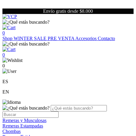
Envío gratis desde $8.000
0
Shop
WINTER SALE
PRE VENTA
Accesorios
Contacto
0
0
ES
EN
Remeras y Musculosas
Remeras Estampadas
Chombas