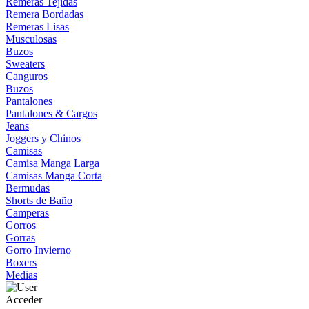
Remeras Tejidas
Remera Bordadas
Remeras Lisas
Musculosas
Buzos
Sweaters
Canguros
Buzos
Pantalones
Pantalones & Cargos
Jeans
Joggers y Chinos
Camisas
Camisa Manga Larga
Camisas Manga Corta
Bermudas
Shorts de Baño
Camperas
Gorros
Gorras
Gorro Invierno
Boxers
Medias
Acceder