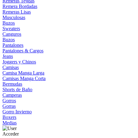
Remeras Tejidas
Remera Bordadas
Remeras Lisas
Musculosas
Buzos
Sweaters
Canguros
Buzos
Pantalones
Pantalones & Cargos
Jeans
Joggers y Chinos
Camisas
Camisa Manga Larga
Camisas Manga Corta
Bermudas
Shorts de Baño
Camperas
Gorros
Gorras
Gorro Invierno
Boxers
Medias
Acceder