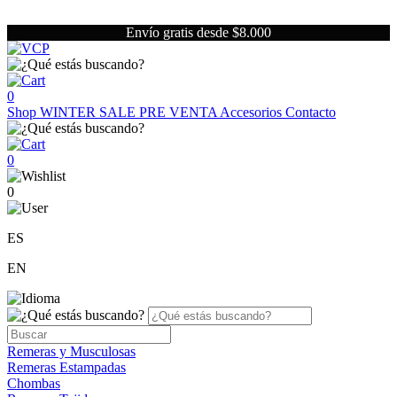
Envío gratis desde $8.000
0
Shop
WINTER SALE
PRE VENTA
Accesorios
Contacto
0
0
ES
EN
Remeras y Musculosas
Remeras Estampadas
Chombas