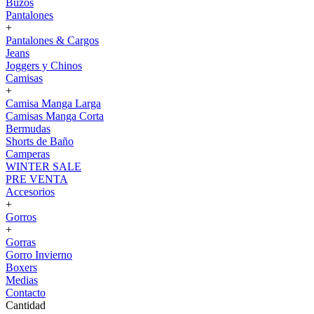
Buzos
Pantalones
+
Pantalones & Cargos
Jeans
Joggers y Chinos
Camisas
+
Camisa Manga Larga
Camisas Manga Corta
Bermudas
Shorts de Baño
Camperas
WINTER SALE
PRE VENTA
Accesorios
+
Gorros
+
Gorras
Gorro Invierno
Boxers
Medias
Contacto
Cantidad