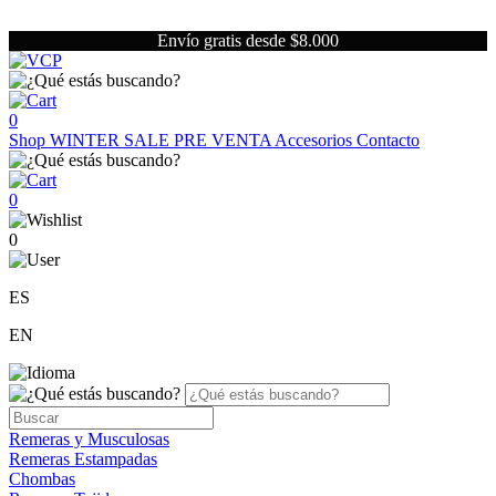
Envío gratis desde $8.000
0
Shop
WINTER SALE
PRE VENTA
Accesorios
Contacto
0
0
ES
EN
Remeras y Musculosas
Remeras Estampadas
Chombas