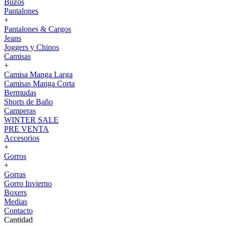
Buzos
Pantalones
+
Pantalones & Cargos
Jeans
Joggers y Chinos
Camisas
+
Camisa Manga Larga
Camisas Manga Corta
Bermudas
Shorts de Baño
Camperas
WINTER SALE
PRE VENTA
Accesorios
+
Gorros
+
Gorras
Gorro Invierno
Boxers
Medias
Contacto
Cantidad