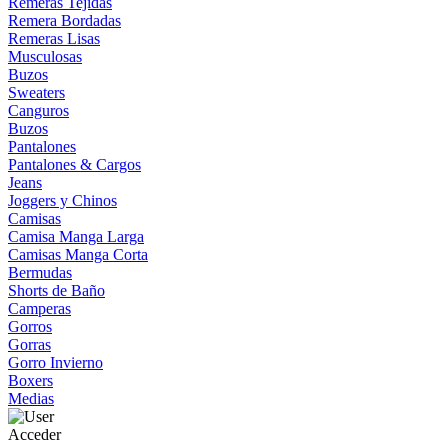
Remeras Tejidas
Remera Bordadas
Remeras Lisas
Musculosas
Buzos
Sweaters
Canguros
Buzos
Pantalones
Pantalones & Cargos
Jeans
Joggers y Chinos
Camisas
Camisa Manga Larga
Camisas Manga Corta
Bermudas
Shorts de Baño
Camperas
Gorros
Gorras
Gorro Invierno
Boxers
Medias
Acceder