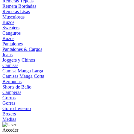
Remeras Tejidas
Remera Bordadas
Remeras Lisas
Musculosas
Buzos
Sweaters
Canguros
Buzos
Pantalones
Pantalones & Cargos
Jeans
Joggers y Chinos
Camisas
Camisa Manga Larga
Camisas Manga Corta
Bermudas
Shorts de Baño
Camperas
Gorros
Gorras
Gorro Invierno
Boxers
Medias
Acceder