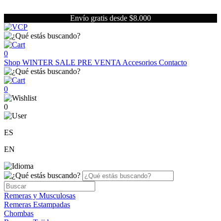
Envío gratis desde $8.000
0
Shop
WINTER SALE
PRE VENTA
Accesorios
Contacto
0
0
ES
EN
Remeras y Musculosas
Remeras Estampadas
Chombas