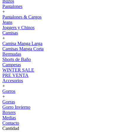
Buzos
Pantalones
+
Pantalones & Cargos
Jeans
Joggers y Chinos
Camisas
+
Camisa Manga Larga
Camisas Manga Corta
Bermudas
Shorts de Baño
Camperas
WINTER SALE
PRE VENTA
Accesorios
+
Gorros
+
Gorras
Gorro Invierno
Boxers
Medias
Contacto
Cantidad