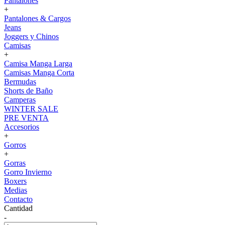
Pantalones
+
Pantalones & Cargos
Jeans
Joggers y Chinos
Camisas
+
Camisa Manga Larga
Camisas Manga Corta
Bermudas
Shorts de Baño
Camperas
WINTER SALE
PRE VENTA
Accesorios
+
Gorros
+
Gorras
Gorro Invierno
Boxers
Medias
Contacto
Cantidad
-