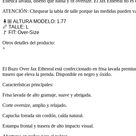
Estética lavada, diseño que habla y fit oversize. El Jax Ethereal no es
ATENCIÓN: Chequear la tabla de talle porque las medidas pueden var
🧍🏼 ALTURA MODELO: 1.77
📏 TALLE: L
🚩 FIT: Over-Size
Otros detalles del producto:
+
El Buzo Over Jax Ethereal está confeccionado en frisa lavada premium,
trasero que eleva la prenda. Disponible en negro y óxido.
Características principales:
Frisa lavada de alto gramaje, suave y abrigada.
Corte oversize, amplio y relajado.
Capucha forrada sin cordón, caída natural.
Estampa frontal y trasera de alto impacto visual.