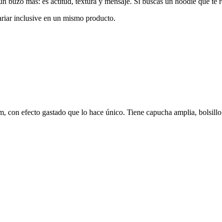
 un buzo más: es actitud, textura y mensaje. Si buscás un hoodie que te r
iar inclusive en un mismo producto.
 con efecto gastado que lo hace único. Tiene capucha amplia, bolsillo 