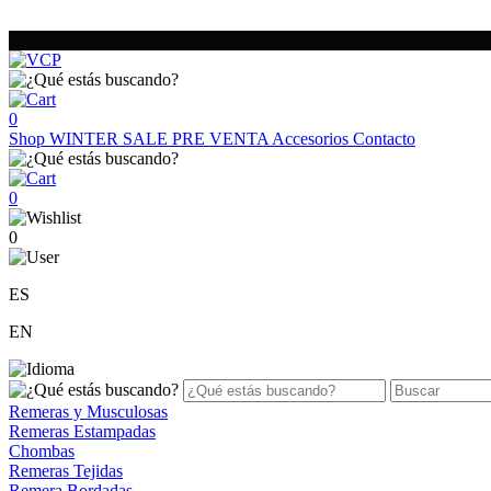
0
Shop
WINTER SALE
PRE VENTA
Accesorios
Contacto
0
0
ES
EN
Remeras y Musculosas
Remeras Estampadas
Chombas
Remeras Tejidas
Remera Bordadas