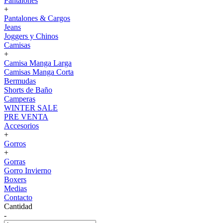
Pantalones
+
Pantalones & Cargos
Jeans
Joggers y Chinos
Camisas
+
Camisa Manga Larga
Camisas Manga Corta
Bermudas
Shorts de Baño
Camperas
WINTER SALE
PRE VENTA
Accesorios
+
Gorros
+
Gorras
Gorro Invierno
Boxers
Medias
Contacto
Cantidad
-