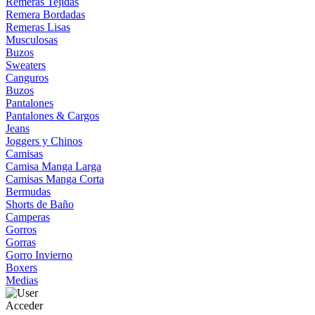
Remeras Tejidas
Remera Bordadas
Remeras Lisas
Musculosas
Buzos
Sweaters
Canguros
Buzos
Pantalones
Pantalones & Cargos
Jeans
Joggers y Chinos
Camisas
Camisa Manga Larga
Camisas Manga Corta
Bermudas
Shorts de Baño
Camperas
Gorros
Gorras
Gorro Invierno
Boxers
Medias
Acceder