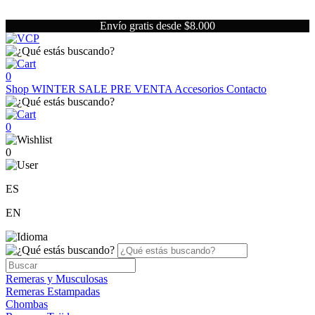
Envío gratis desde $8.000
0
Shop
WINTER SALE
PRE VENTA
Accesorios
Contacto
0
0
ES
EN
Remeras y Musculosas
Remeras Estampadas
Chombas