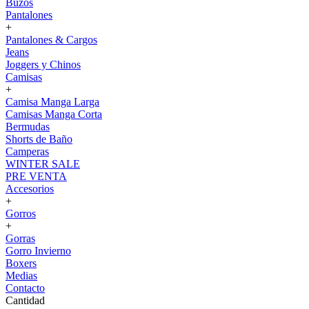
Buzos
Pantalones
+
Pantalones & Cargos
Jeans
Joggers y Chinos
Camisas
+
Camisa Manga Larga
Camisas Manga Corta
Bermudas
Shorts de Baño
Camperas
WINTER SALE
PRE VENTA
Accesorios
+
Gorros
+
Gorras
Gorro Invierno
Boxers
Medias
Contacto
Cantidad