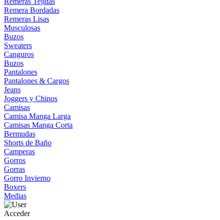
Remeras Tejidas
Remera Bordadas
Remeras Lisas
Musculosas
Buzos
Sweaters
Canguros
Buzos
Pantalones
Pantalones & Cargos
Jeans
Joggers y Chinos
Camisas
Camisa Manga Larga
Camisas Manga Corta
Bermudas
Shorts de Baño
Camperas
Gorros
Gorras
Gorro Invierno
Boxers
Medias
Acceder