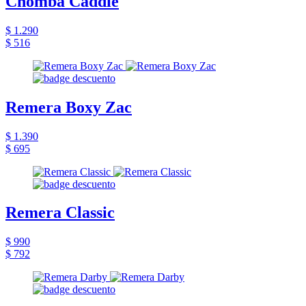
Chomba Caddie
$ 1.290
$ 516
Remera Boxy Zac
$ 1.390
$ 695
Remera Classic
$ 990
$ 792