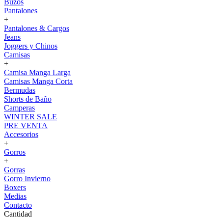
Buzos
Pantalones
+
Pantalones & Cargos
Jeans
Joggers y Chinos
Camisas
+
Camisa Manga Larga
Camisas Manga Corta
Bermudas
Shorts de Baño
Camperas
WINTER SALE
PRE VENTA
Accesorios
+
Gorros
+
Gorras
Gorro Invierno
Boxers
Medias
Contacto
Cantidad