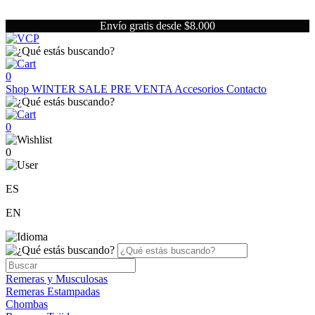
Envío gratis desde $8.000
0
Shop
WINTER SALE
PRE VENTA
Accesorios
Contacto
0
0
ES
EN
Remeras y Musculosas
Remeras Estampadas
Chombas