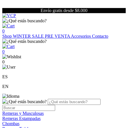
Envío gratis desde $8.000
0
Shop
WINTER SALE
PRE VENTA
Accesorios
Contacto
0
0
ES
EN
Remeras y Musculosas
Remeras Estampadas
Chombas