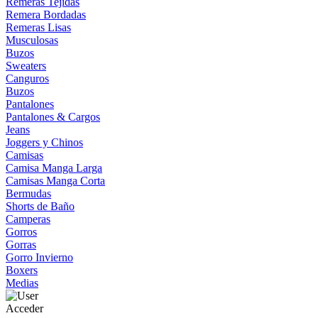
Remeras Tejidas
Remera Bordadas
Remeras Lisas
Musculosas
Buzos
Sweaters
Canguros
Buzos
Pantalones
Pantalones & Cargos
Jeans
Joggers y Chinos
Camisas
Camisa Manga Larga
Camisas Manga Corta
Bermudas
Shorts de Baño
Camperas
Gorros
Gorras
Gorro Invierno
Boxers
Medias
Acceder