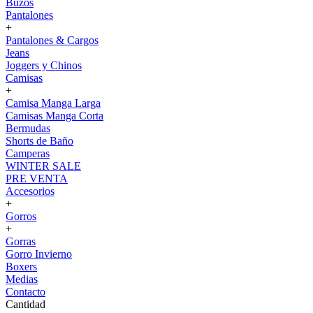
Buzos
Pantalones
+
Pantalones & Cargos
Jeans
Joggers y Chinos
Camisas
+
Camisa Manga Larga
Camisas Manga Corta
Bermudas
Shorts de Baño
Camperas
WINTER SALE
PRE VENTA
Accesorios
+
Gorros
+
Gorras
Gorro Invierno
Boxers
Medias
Contacto
Cantidad