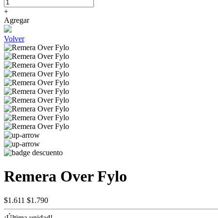
+
Agregar
Volver
Remera Over Fylo
$1.611
$1.790
¡Última unidad!