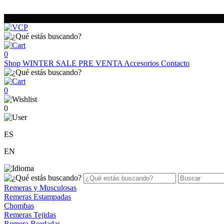
0
Shop
WINTER SALE
PRE VENTA
Accesorios
Contacto
0
0
ES
EN
Remeras y Musculosas
Remeras Estampadas
Chombas
Remeras Tejidas
Remera Bordadas