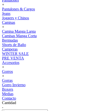
Pantalones
+
Pantalones & Cargos
Jeans
Joggers y Chinos
Camisas
+
Camisa Manga Larga
Camisas Manga Corta
Bermudas
Shorts de Baño
Camperas
WINTER SALE
PRE VENTA
Accesorios
+
Gorros
+
Gorras
Gorro Invierno
Boxers
Medias
Contacto
Cantidad
-