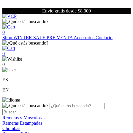
Envío gratis desde $8.000
0
Shop
WINTER SALE
PRE VENTA
Accesorios
Contacto
0
0
ES
EN
Remeras y Musculosas
Remeras Estampadas
Chombas