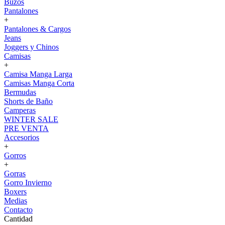
Buzos
Pantalones
+
Pantalones & Cargos
Jeans
Joggers y Chinos
Camisas
+
Camisa Manga Larga
Camisas Manga Corta
Bermudas
Shorts de Baño
Camperas
WINTER SALE
PRE VENTA
Accesorios
+
Gorros
+
Gorras
Gorro Invierno
Boxers
Medias
Contacto
Cantidad