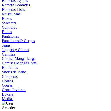
Remeras Tejidas
Remera Bordadas
Remeras Lisas
Musculosas
Buzos
Sweaters
Canguros
Buzos
Pantalones
Pantalones & Cargos
Jeans
Joggers y Chinos
Camisas
Camisa Manga Larga
Camisas Manga Corta
Bermudas
Shorts de Baño
Camperas
Gorros
Gorras
Gorro Invierno
Boxers
Medias
Acceder