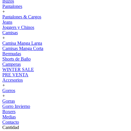
Buzos
Pantalones
+
Pantalones & Cargos
Jeans
Joggers y Chinos
Camisas
+
Camisa Manga Larga
Camisas Manga Corta
Bermudas
Shorts de Baño
Camperas
WINTER SALE
PRE VENTA
Accesorios
+
Gorros
+
Gorras
Gorro Invierno
Boxers
Medias
Contacto
Cantidad