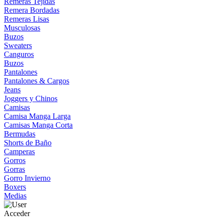
Remeras Tejidas
Remera Bordadas
Remeras Lisas
Musculosas
Buzos
Sweaters
Canguros
Buzos
Pantalones
Pantalones & Cargos
Jeans
Joggers y Chinos
Camisas
Camisa Manga Larga
Camisas Manga Corta
Bermudas
Shorts de Baño
Camperas
Gorros
Gorras
Gorro Invierno
Boxers
Medias
Acceder