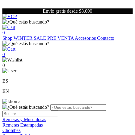
Envío gratis desde $8.000
0
Shop
WINTER SALE
PRE VENTA
Accesorios
Contacto
0
0
ES
EN
Remeras y Musculosas
Remeras Estampadas
Chombas