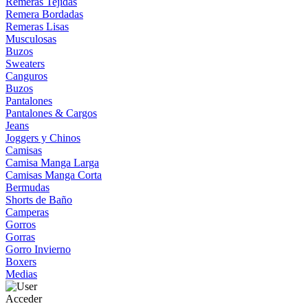
Remeras Tejidas
Remera Bordadas
Remeras Lisas
Musculosas
Buzos
Sweaters
Canguros
Buzos
Pantalones
Pantalones & Cargos
Jeans
Joggers y Chinos
Camisas
Camisa Manga Larga
Camisas Manga Corta
Bermudas
Shorts de Baño
Camperas
Gorros
Gorras
Gorro Invierno
Boxers
Medias
Acceder