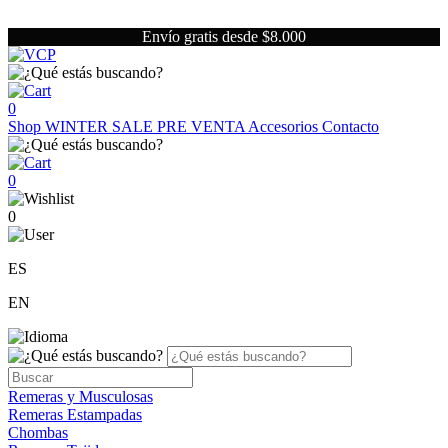
Envío gratis desde $8.000
0
Shop
WINTER SALE
PRE VENTA
Accesorios
Contacto
0
0
ES
EN
Remeras y Musculosas
Remeras Estampadas
Chombas