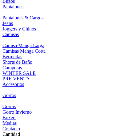
Buzos
Pantalones
+
Pantalones & Cargos
Jeans
Joggers y Chinos
Camisas
+
Camisa Manga Larga
Camisas Manga Corta
Bermudas
Shorts de Baño
Camperas
WINTER SALE
PRE VENTA
Accesorios
+
Gorros
+
Gorras
Gorro Invierno
Boxers
Medias
Contacto
Cantidad