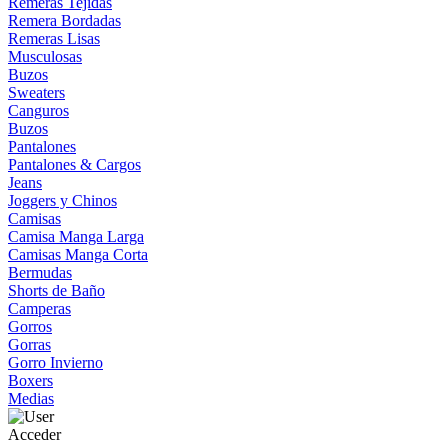
Remeras Tejidas
Remera Bordadas
Remeras Lisas
Musculosas
Buzos
Sweaters
Canguros
Buzos
Pantalones
Pantalones & Cargos
Jeans
Joggers y Chinos
Camisas
Camisa Manga Larga
Camisas Manga Corta
Bermudas
Shorts de Baño
Camperas
Gorros
Gorras
Gorro Invierno
Boxers
Medias
Acceder