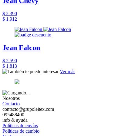
Jean Chevy
$ 2.390
$ 1.912
Jean Falcon
$ 2.590
$ 1.813
Ver más
Nosotros
Contacto
contacto@grupoleitex.com
095488400
info & ayuda
Políticas de envíos
Políticas de cambio