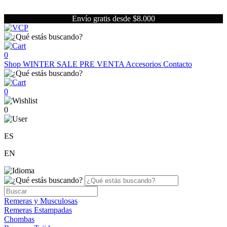
Envío gratis desde $8.000
0
Shop
WINTER SALE
PRE VENTA
Accesorios
Contacto
0
0
ES
EN
Remeras y Musculosas
Remeras Estampadas
Chombas