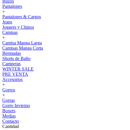
Buzos
Pantalones
+
Pantalones & Cargos
Jeans
Joggers y Chinos
Camisas
+
Camisa Manga Larga
Camisas Manga Corta
Bermudas
Shorts de Baño
Camperas
WINTER SALE
PRE VENTA
Accesorios
+
Gorros
+
Gorras
Gorro Invierno
Boxers
Medias
Contacto
Cantidad