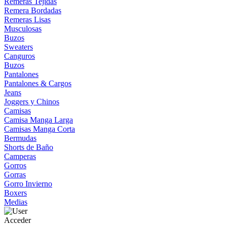
Remeras Tejidas
Remera Bordadas
Remeras Lisas
Musculosas
Buzos
Sweaters
Canguros
Buzos
Pantalones
Pantalones & Cargos
Jeans
Joggers y Chinos
Camisas
Camisa Manga Larga
Camisas Manga Corta
Bermudas
Shorts de Baño
Camperas
Gorros
Gorras
Gorro Invierno
Boxers
Medias
Acceder