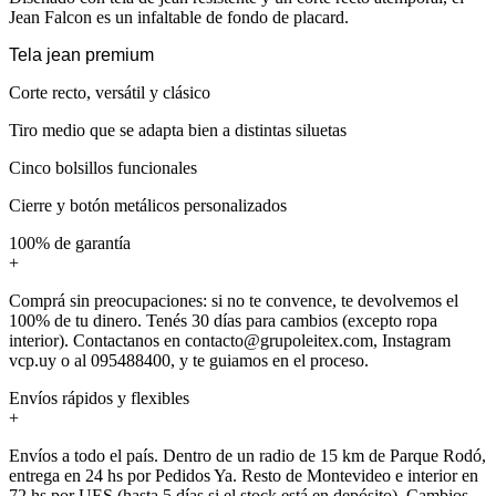
Jean Falcon es un infaltable de fondo de placard.
Tela jean premium
Corte recto, versátil y clásico
Tiro medio que se adapta bien a distintas siluetas
Cinco bolsillos funcionales
Cierre y botón metálicos personalizados
100% de garantía
+
Comprá sin preocupaciones: si no te convence, te devolvemos el
100% de tu dinero. Tenés 30 días para cambios (excepto ropa
interior). Contactanos en contacto@grupoleitex.com, Instagram
vcp.uy o al 095488400, y te guiamos en el proceso.
Envíos rápidos y flexibles
+
Envíos a todo el país. Dentro de un radio de 15 km de Parque Rodó,
entrega en 24 hs por Pedidos Ya. Resto de Montevideo e interior en
72 hs por UES (hasta 5 días si el stock está en depósito). Cambios