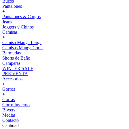
Buzos
Pantalones
+
Pantalones & Cargos
Jeans
Joggers y Chinos
Camisas
+
Camisa Manga Larga
Camisas Manga Corta
Bermudas
Shorts de Baño
Camperas
WINTER SALE
PRE VENTA
Accesorios
+
Gorros
+
Gorras
Gorro Invierno
Boxers
Medias
Contacto
Cantidad