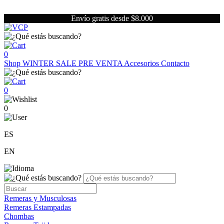
Envío gratis desde $8.000
0
Shop
WINTER SALE
PRE VENTA
Accesorios
Contacto
0
0
ES
EN
Remeras y Musculosas
Remeras Estampadas
Chombas