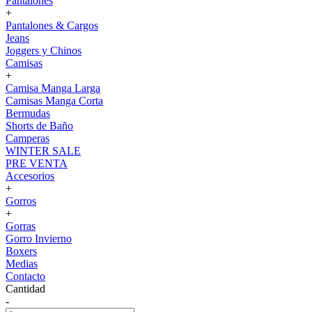
Pantalones
+
Pantalones & Cargos
Jeans
Joggers y Chinos
Camisas
+
Camisa Manga Larga
Camisas Manga Corta
Bermudas
Shorts de Baño
Camperas
WINTER SALE
PRE VENTA
Accesorios
+
Gorros
+
Gorras
Gorro Invierno
Boxers
Medias
Contacto
Cantidad
-