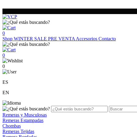
0
Shop
WINTER SALE
PRE VENTA
Accesorios
Contacto
0
0
ES
EN
Remeras y Musculosas
Remeras Estampadas
Chombas
Remeras Tejidas
Remera Bordadas