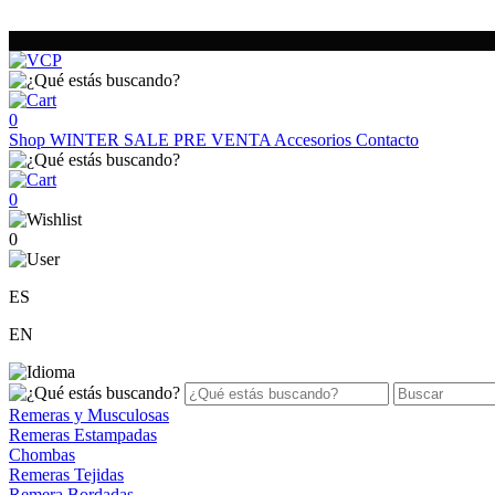
0
Shop
WINTER SALE
PRE VENTA
Accesorios
Contacto
0
0
ES
EN
Remeras y Musculosas
Remeras Estampadas
Chombas
Remeras Tejidas
Remera Bordadas