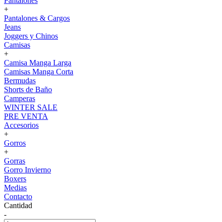
Pantalones
+
Pantalones & Cargos
Jeans
Joggers y Chinos
Camisas
+
Camisa Manga Larga
Camisas Manga Corta
Bermudas
Shorts de Baño
Camperas
WINTER SALE
PRE VENTA
Accesorios
+
Gorros
+
Gorras
Gorro Invierno
Boxers
Medias
Contacto
Cantidad
-