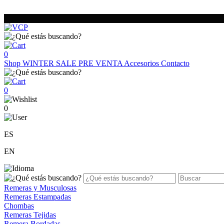
0
Shop
WINTER SALE
PRE VENTA
Accesorios
Contacto
0
0
ES
EN
Remeras y Musculosas
Remeras Estampadas
Chombas
Remeras Tejidas
Remera Bordadas