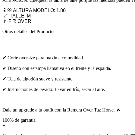
ATENCIÓN: Chequear la tabla de talle porque las medidas pueden var
🧍🏼 ALTURA MODELO: 1.80
📏 TALLE: M
🚩 FIT: OVER
Otros detalles del Producto
+
✔ Corte oversize para máxima comodidad.
✔ Diseño con estampa llamativa en el frente y la espalda.
✔ Tela de algodón suave y resistente.
✔ Instrucciones de lavado: Lavar en frío, secar al aire.
Dale un upgrade a tu outfit con la Remera Over Taz Horse. 🔥
100% de garantía
+