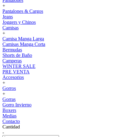
Pantalones
+
Pantalones & Cargos
Jeans
Joggers y Chinos
Camisas
+
Camisa Manga Larga
Camisas Manga Corta
Bermudas
Shorts de Baño
Camperas
WINTER SALE
PRE VENTA
Accesorios
+
Gorros
+
Gorras
Gorro Invierno
Boxers
Medias
Contacto
Cantidad
-