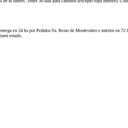
 de tu dinero. Tenés 30 días para cambios (excepto ropa interior). Co
ntrega en 24 hs por Pedidos Ya. Resto de Montevideo e interior en 72 h
 buen estado.