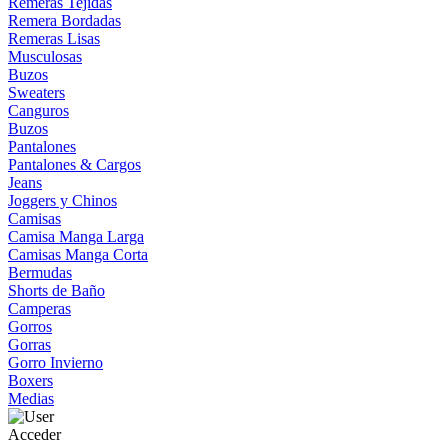
Remeras Tejidas
Remera Bordadas
Remeras Lisas
Musculosas
Buzos
Sweaters
Canguros
Buzos
Pantalones
Pantalones & Cargos
Jeans
Joggers y Chinos
Camisas
Camisa Manga Larga
Camisas Manga Corta
Bermudas
Shorts de Baño
Camperas
Gorros
Gorras
Gorro Invierno
Boxers
Medias
Acceder