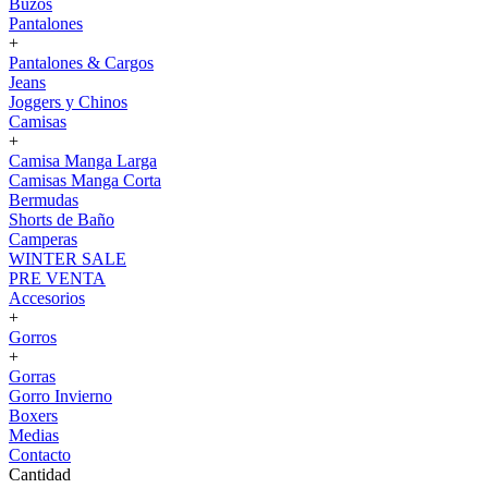
Buzos
Pantalones
+
Pantalones & Cargos
Jeans
Joggers y Chinos
Camisas
+
Camisa Manga Larga
Camisas Manga Corta
Bermudas
Shorts de Baño
Camperas
WINTER SALE
PRE VENTA
Accesorios
+
Gorros
+
Gorras
Gorro Invierno
Boxers
Medias
Contacto
Cantidad