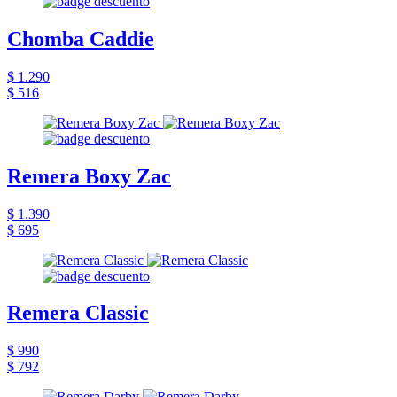
Chomba Caddie
$ 1.290
$ 516
Remera Boxy Zac
$ 1.390
$ 695
Remera Classic
$ 990
$ 792