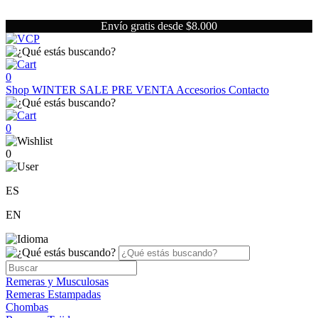
Envío gratis desde $8.000
0
Shop
WINTER SALE
PRE VENTA
Accesorios
Contacto
0
0
ES
EN
Remeras y Musculosas
Remeras Estampadas
Chombas