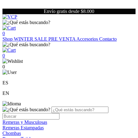
Envío gratis desde $8.000
0
Shop
WINTER SALE
PRE VENTA
Accesorios
Contacto
0
0
ES
EN
Remeras y Musculosas
Remeras Estampadas
Chombas