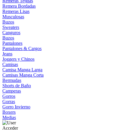
Remeras Tejidas
Remera Bordadas
Remeras Lisas
Musculosas
Buzos
Sweaters
Canguros
Buzos
Pantalones
Pantalones & Cargos
Jeans
Joggers y Chinos
Camisas
Camisa Manga Larga
Camisas Manga Corta
Bermudas
Shorts de Baño
Camperas
Gorros
Gorras
Gorro Invierno
Boxers
Medias
Acceder