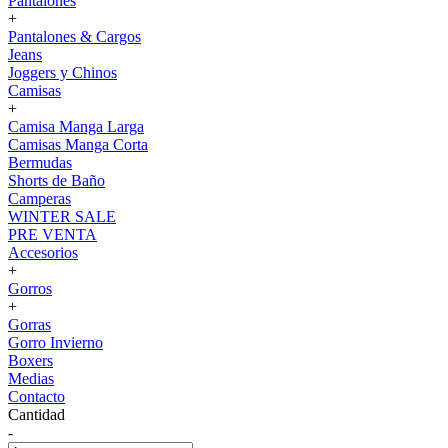
Pantalones
+
Pantalones & Cargos
Jeans
Joggers y Chinos
Camisas
+
Camisa Manga Larga
Camisas Manga Corta
Bermudas
Shorts de Baño
Camperas
WINTER SALE
PRE VENTA
Accesorios
+
Gorros
+
Gorras
Gorro Invierno
Boxers
Medias
Contacto
Cantidad
-