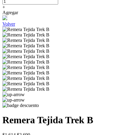
+
Agregar
Volver
Remera Tejida Trek B
$1.614
$2.690