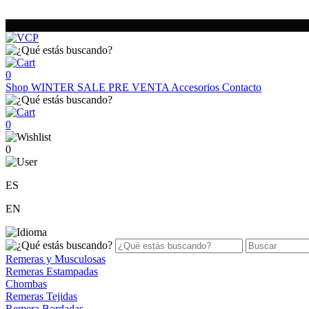
0
Shop
WINTER SALE
PRE VENTA
Accesorios
Contacto
0
0
ES
EN
Remeras y Musculosas
Remeras Estampadas
Chombas
Remeras Tejidas
Remera Bordadas