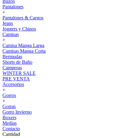
Buzos
Pantalones
+
Pantalones & Cargos
Jeans
Joggers y Chinos
Camisas
+
Camisa Manga Larga
Camisas Manga Corta
Bermudas
Shorts de Baño
Camperas
WINTER SALE
PRE VENTA
Accesorios
+
Gorros
+
Gorras
Gorro Invierno
Boxers
Medias
Contacto
Cantidad