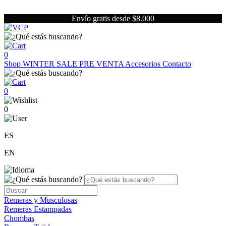
Envío gratis desde $8.000
0
Shop
WINTER SALE
PRE VENTA
Accesorios
Contacto
0
0
ES
EN
Remeras y Musculosas
Remeras Estampadas
Chombas