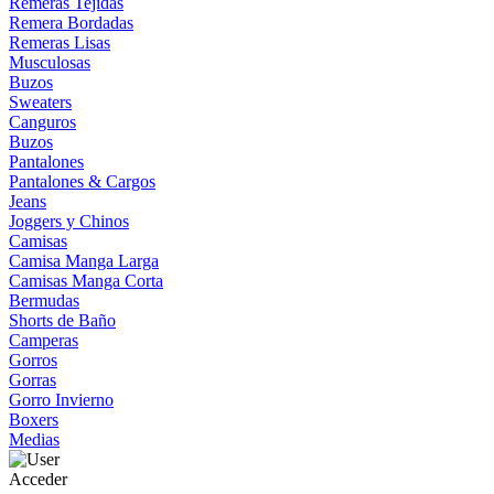
Remeras Tejidas
Remera Bordadas
Remeras Lisas
Musculosas
Buzos
Sweaters
Canguros
Buzos
Pantalones
Pantalones & Cargos
Jeans
Joggers y Chinos
Camisas
Camisa Manga Larga
Camisas Manga Corta
Bermudas
Shorts de Baño
Camperas
Gorros
Gorras
Gorro Invierno
Boxers
Medias
Acceder