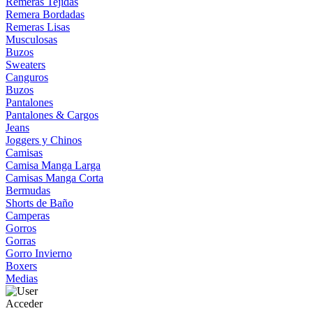
Remeras Tejidas
Remera Bordadas
Remeras Lisas
Musculosas
Buzos
Sweaters
Canguros
Buzos
Pantalones
Pantalones & Cargos
Jeans
Joggers y Chinos
Camisas
Camisa Manga Larga
Camisas Manga Corta
Bermudas
Shorts de Baño
Camperas
Gorros
Gorras
Gorro Invierno
Boxers
Medias
Acceder