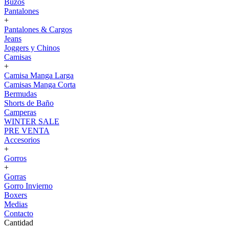
Buzos
Pantalones
+
Pantalones & Cargos
Jeans
Joggers y Chinos
Camisas
+
Camisa Manga Larga
Camisas Manga Corta
Bermudas
Shorts de Baño
Camperas
WINTER SALE
PRE VENTA
Accesorios
+
Gorros
+
Gorras
Gorro Invierno
Boxers
Medias
Contacto
Cantidad