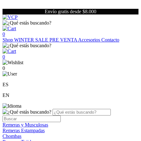
Envío gratis desde $8.000
0
Shop
WINTER SALE
PRE VENTA
Accesorios
Contacto
0
0
ES
EN
Remeras y Musculosas
Remeras Estampadas
Chombas