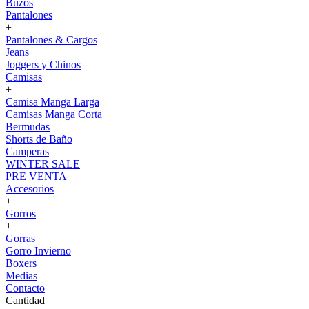
Buzos
Pantalones
+
Pantalones & Cargos
Jeans
Joggers y Chinos
Camisas
+
Camisa Manga Larga
Camisas Manga Corta
Bermudas
Shorts de Baño
Camperas
WINTER SALE
PRE VENTA
Accesorios
+
Gorros
+
Gorras
Gorro Invierno
Boxers
Medias
Contacto
Cantidad