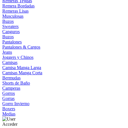
Remeras Tejidas
Remera Bordadas
Remeras Lisas
Musculosas
Buzos
Sweaters
Canguros
Buzos
Pantalones
Pantalones & Cargos
Jeans
Joggers y Chinos
Camisas
Camisa Manga Larga
Camisas Manga Corta
Bermudas
Shorts de Baño
Camperas
Gorros
Gorras
Gorro Invierno
Boxers
Medias
Acceder