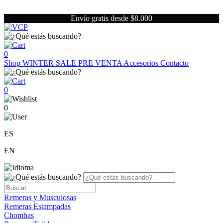
Envío gratis desde $8.000
0
Shop
WINTER SALE
PRE VENTA
Accesorios
Contacto
0
0
ES
EN
Remeras y Musculosas
Remeras Estampadas
Chombas