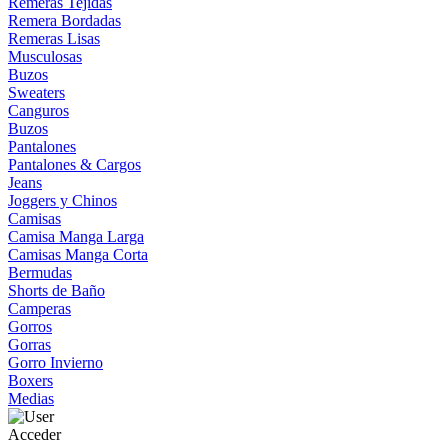
Remeras Tejidas
Remera Bordadas
Remeras Lisas
Musculosas
Buzos
Sweaters
Canguros
Buzos
Pantalones
Pantalones & Cargos
Jeans
Joggers y Chinos
Camisas
Camisa Manga Larga
Camisas Manga Corta
Bermudas
Shorts de Baño
Camperas
Gorros
Gorras
Gorro Invierno
Boxers
Medias
Acceder