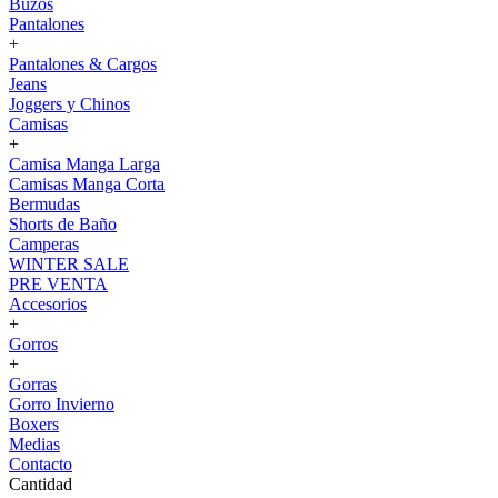
Buzos
Pantalones
+
Pantalones & Cargos
Jeans
Joggers y Chinos
Camisas
+
Camisa Manga Larga
Camisas Manga Corta
Bermudas
Shorts de Baño
Camperas
WINTER SALE
PRE VENTA
Accesorios
+
Gorros
+
Gorras
Gorro Invierno
Boxers
Medias
Contacto
Cantidad