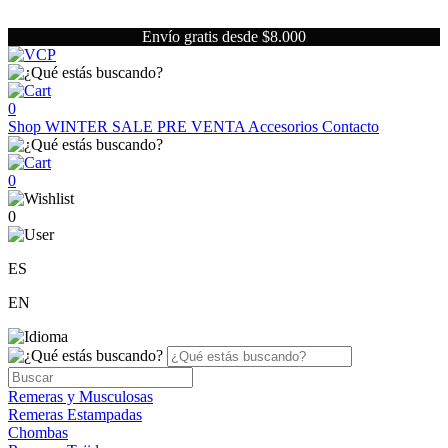
Envío gratis desde $8.000
0
Shop
WINTER SALE
PRE VENTA
Accesorios
Contacto
0
0
ES
EN
Remeras y Musculosas
Remeras Estampadas
Chombas