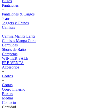
Buzos
Pantalones
+
Pantalones & Cargos
Jeans
Joggers y Chinos
Camisas
+
Camisa Manga Larga
Camisas Manga Corta
Bermudas
Shorts de Baño
Camperas
WINTER SALE
PRE VENTA
Accesorios
+
Gorros
+
Gorras
Gorro Invierno
Boxers
Medias
Contacto
Cantidad