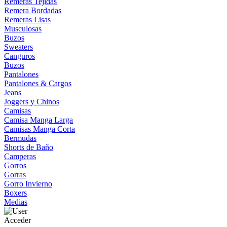
Remeras Tejidas
Remera Bordadas
Remeras Lisas
Musculosas
Buzos
Sweaters
Canguros
Buzos
Pantalones
Pantalones & Cargos
Jeans
Joggers y Chinos
Camisas
Camisa Manga Larga
Camisas Manga Corta
Bermudas
Shorts de Baño
Camperas
Gorros
Gorras
Gorro Invierno
Boxers
Medias
Acceder