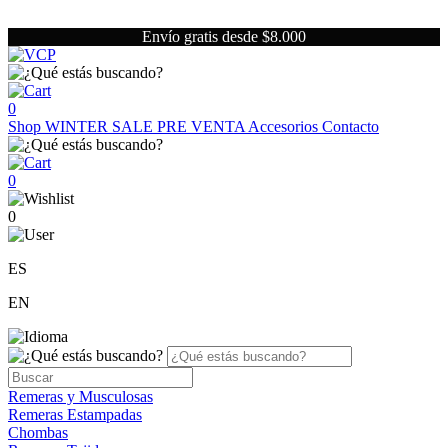
Envío gratis desde $8.000
0
Shop
WINTER SALE
PRE VENTA
Accesorios
Contacto
0
0
ES
EN
Remeras y Musculosas
Remeras Estampadas
Chombas