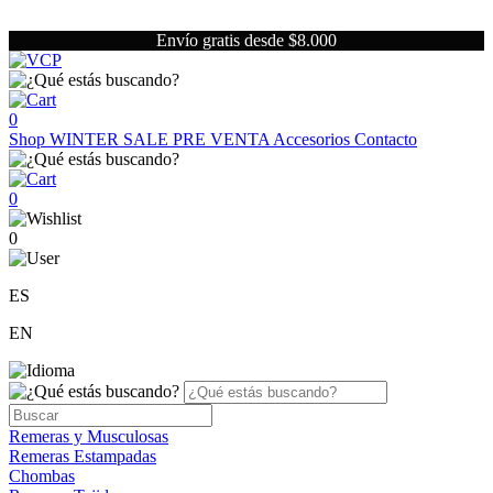
Envío gratis desde $8.000
0
Shop
WINTER SALE
PRE VENTA
Accesorios
Contacto
0
0
ES
EN
Remeras y Musculosas
Remeras Estampadas
Chombas