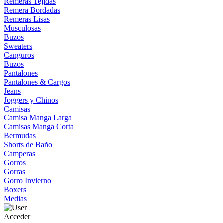
Remeras Tejidas
Remera Bordadas
Remeras Lisas
Musculosas
Buzos
Sweaters
Canguros
Buzos
Pantalones
Pantalones & Cargos
Jeans
Joggers y Chinos
Camisas
Camisa Manga Larga
Camisas Manga Corta
Bermudas
Shorts de Baño
Camperas
Gorros
Gorras
Gorro Invierno
Boxers
Medias
Acceder