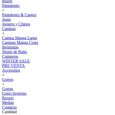
Buzos
Pantalones
+
Pantalones & Cargos
Jeans
Joggers y Chinos
Camisas
+
Camisa Manga Larga
Camisas Manga Corta
Bermudas
Shorts de Baño
Camperas
WINTER SALE
PRE VENTA
Accesorios
+
Gorros
+
Gorras
Gorro Invierno
Boxers
Medias
Contacto
Cantidad