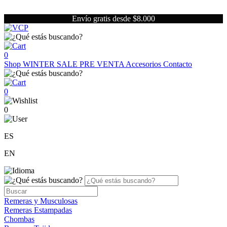
Envío gratis desde $8.000
0
Shop
WINTER SALE
PRE VENTA
Accesorios
Contacto
0
0
ES
EN
Remeras y Musculosas
Remeras Estampadas
Chombas