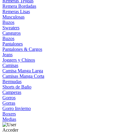
Remeras Tejidas
Remera Bordadas
Remeras Lisas
Musculosas
Buzos
Sweaters
Canguros
Buzos
Pantalones
Pantalones & Cargos
Jeans
Joggers y Chinos
Camisas
Camisa Manga Larga
Camisas Manga Corta
Bermudas
Shorts de Baño
Camperas
Gorros
Gorras
Gorro Invierno
Boxers
Medias
Acceder