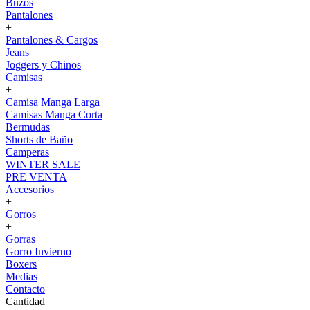
Buzos
Pantalones
+
Pantalones & Cargos
Jeans
Joggers y Chinos
Camisas
+
Camisa Manga Larga
Camisas Manga Corta
Bermudas
Shorts de Baño
Camperas
WINTER SALE
PRE VENTA
Accesorios
+
Gorros
+
Gorras
Gorro Invierno
Boxers
Medias
Contacto
Cantidad