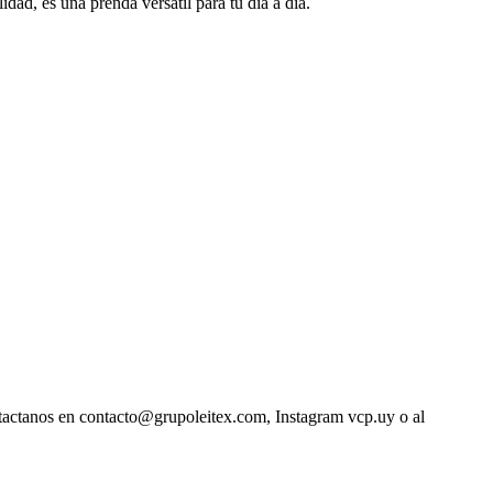
idad, es una prenda versátil para tu día a día.
ntactanos en contacto@grupoleitex.com, Instagram vcp.uy o al