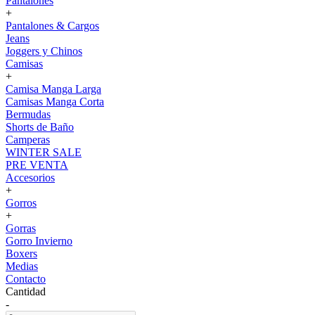
Pantalones
+
Pantalones & Cargos
Jeans
Joggers y Chinos
Camisas
+
Camisa Manga Larga
Camisas Manga Corta
Bermudas
Shorts de Baño
Camperas
WINTER SALE
PRE VENTA
Accesorios
+
Gorros
+
Gorras
Gorro Invierno
Boxers
Medias
Contacto
Cantidad
-