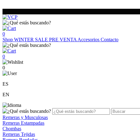
0
Shop
WINTER SALE
PRE VENTA
Accesorios
Contacto
0
0
ES
EN
Remeras y Musculosas
Remeras Estampadas
Chombas
Remeras Tejidas
Remera Bordadas