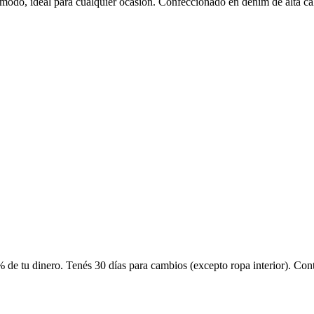
 cómodo, ideal para cualquier ocasión. Confeccionado en denim de alta cal
 de tu dinero. Tenés 30 días para cambios (excepto ropa interior). Co