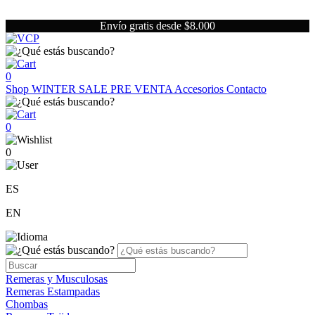
Envío gratis desde $8.000
0
Shop
WINTER SALE
PRE VENTA
Accesorios
Contacto
0
0
ES
EN
Remeras y Musculosas
Remeras Estampadas
Chombas