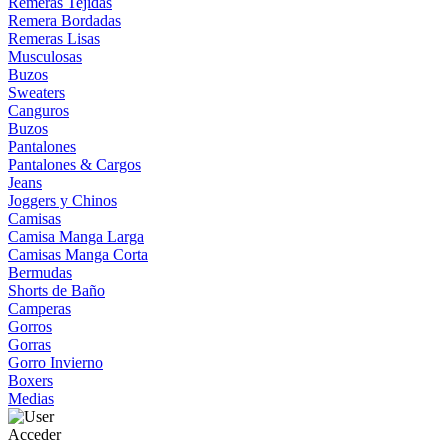
Remeras Tejidas
Remera Bordadas
Remeras Lisas
Musculosas
Buzos
Sweaters
Canguros
Buzos
Pantalones
Pantalones & Cargos
Jeans
Joggers y Chinos
Camisas
Camisa Manga Larga
Camisas Manga Corta
Bermudas
Shorts de Baño
Camperas
Gorros
Gorras
Gorro Invierno
Boxers
Medias
Acceder