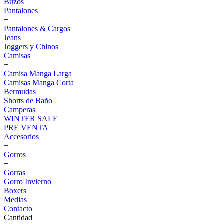
Buzos
Pantalones
+
Pantalones & Cargos
Jeans
Joggers y Chinos
Camisas
+
Camisa Manga Larga
Camisas Manga Corta
Bermudas
Shorts de Baño
Camperas
WINTER SALE
PRE VENTA
Accesorios
+
Gorros
+
Gorras
Gorro Invierno
Boxers
Medias
Contacto
Cantidad