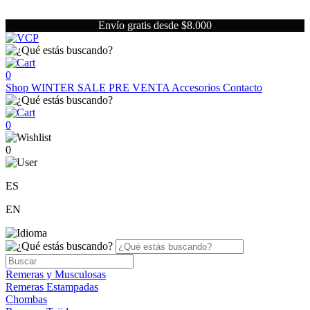
Envío gratis desde $8.000
0
Shop
WINTER SALE
PRE VENTA
Accesorios
Contacto
0
0
ES
EN
Remeras y Musculosas
Remeras Estampadas
Chombas