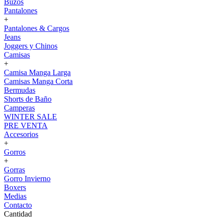
Buzos
Pantalones
+
Pantalones & Cargos
Jeans
Joggers y Chinos
Camisas
+
Camisa Manga Larga
Camisas Manga Corta
Bermudas
Shorts de Baño
Camperas
WINTER SALE
PRE VENTA
Accesorios
+
Gorros
+
Gorras
Gorro Invierno
Boxers
Medias
Contacto
Cantidad