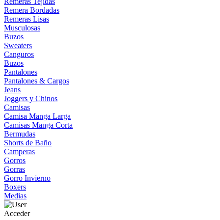
Remeras Tejidas
Remera Bordadas
Remeras Lisas
Musculosas
Buzos
Sweaters
Canguros
Buzos
Pantalones
Pantalones & Cargos
Jeans
Joggers y Chinos
Camisas
Camisa Manga Larga
Camisas Manga Corta
Bermudas
Shorts de Baño
Camperas
Gorros
Gorras
Gorro Invierno
Boxers
Medias
Acceder