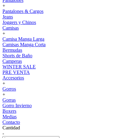
Pantalones
+
Pantalones & Cargos
Jeans
Joggers y Chinos
Camisas
+
Camisa Manga Larga
Camisas Manga Corta
Bermudas
Shorts de Baño
Camperas
WINTER SALE
PRE VENTA
Accesorios
+
Gorros
+
Gorras
Gorro Invierno
Boxers
Medias
Contacto
Cantidad
-