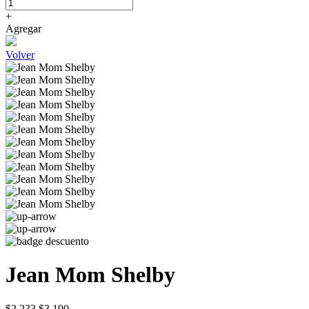
+
Agregar
Volver
Jean Mom Shelby
$2.233
$3.190