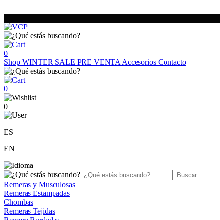
0
Shop
WINTER SALE
PRE VENTA
Accesorios
Contacto
0
0
ES
EN
Remeras y Musculosas
Remeras Estampadas
Chombas
Remeras Tejidas
Remera Bordadas