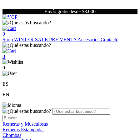
Envío gratis desde $8.000
0
Shop
WINTER SALE
PRE VENTA
Accesorios
Contacto
0
0
ES
EN
Remeras y Musculosas
Remeras Estampadas
Chombas