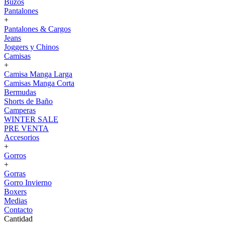
Buzos
Pantalones
+
Pantalones & Cargos
Jeans
Joggers y Chinos
Camisas
+
Camisa Manga Larga
Camisas Manga Corta
Bermudas
Shorts de Baño
Camperas
WINTER SALE
PRE VENTA
Accesorios
+
Gorros
+
Gorras
Gorro Invierno
Boxers
Medias
Contacto
Cantidad