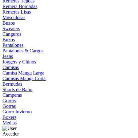
Remeras Tejidas
Remera Bordadas
Remeras Lisas
Musculosas
Buzos
Sweaters
Canguros
Buzos
Pantalones
Pantalones & Cargos
Jeans
Joggers y Chinos
Camisas
Camisa Manga Larga
Camisas Manga Corta
Bermudas
Shorts de Baño
Camperas
Gorros
Gorras
Gorro Invierno
Boxers
Medias
Acceder