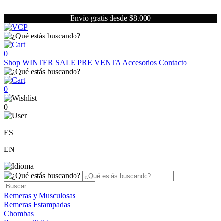
Envío gratis desde $8.000
0
Shop
WINTER SALE
PRE VENTA
Accesorios
Contacto
0
0
ES
EN
Remeras y Musculosas
Remeras Estampadas
Chombas