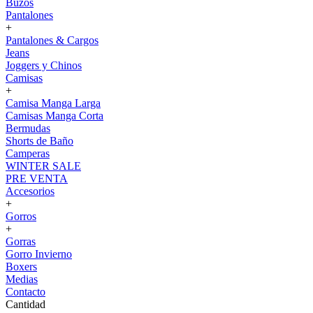
Buzos
Pantalones
+
Pantalones & Cargos
Jeans
Joggers y Chinos
Camisas
+
Camisa Manga Larga
Camisas Manga Corta
Bermudas
Shorts de Baño
Camperas
WINTER SALE
PRE VENTA
Accesorios
+
Gorros
+
Gorras
Gorro Invierno
Boxers
Medias
Contacto
Cantidad