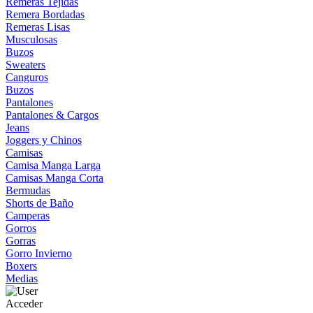
Remeras Tejidas
Remera Bordadas
Remeras Lisas
Musculosas
Buzos
Sweaters
Canguros
Buzos
Pantalones
Pantalones & Cargos
Jeans
Joggers y Chinos
Camisas
Camisa Manga Larga
Camisas Manga Corta
Bermudas
Shorts de Baño
Camperas
Gorros
Gorras
Gorro Invierno
Boxers
Medias
Acceder