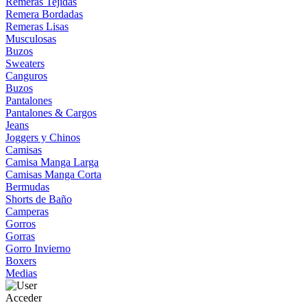
Remeras Tejidas
Remera Bordadas
Remeras Lisas
Musculosas
Buzos
Sweaters
Canguros
Buzos
Pantalones
Pantalones & Cargos
Jeans
Joggers y Chinos
Camisas
Camisa Manga Larga
Camisas Manga Corta
Bermudas
Shorts de Baño
Camperas
Gorros
Gorras
Gorro Invierno
Boxers
Medias
Acceder