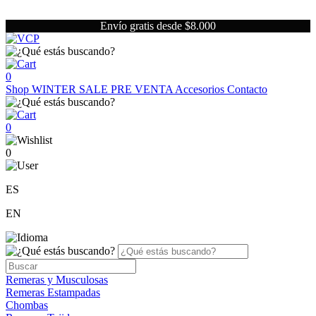
Envío gratis desde $8.000
0
Shop
WINTER SALE
PRE VENTA
Accesorios
Contacto
0
0
ES
EN
Remeras y Musculosas
Remeras Estampadas
Chombas