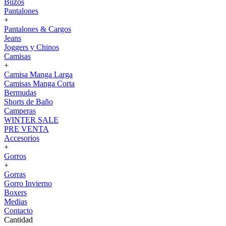
Buzos
Pantalones
+
Pantalones & Cargos
Jeans
Joggers y Chinos
Camisas
+
Camisa Manga Larga
Camisas Manga Corta
Bermudas
Shorts de Baño
Camperas
WINTER SALE
PRE VENTA
Accesorios
+
Gorros
+
Gorras
Gorro Invierno
Boxers
Medias
Contacto
Cantidad