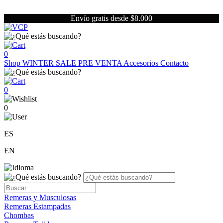
Envío gratis desde $8.000
0
Shop
WINTER SALE
PRE VENTA
Accesorios
Contacto
0
0
ES
EN
Remeras y Musculosas
Remeras Estampadas
Chombas