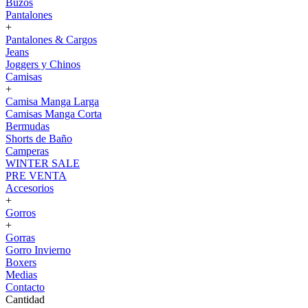
Buzos
Pantalones
+
Pantalones & Cargos
Jeans
Joggers y Chinos
Camisas
+
Camisa Manga Larga
Camisas Manga Corta
Bermudas
Shorts de Baño
Camperas
WINTER SALE
PRE VENTA
Accesorios
+
Gorros
+
Gorras
Gorro Invierno
Boxers
Medias
Contacto
Cantidad