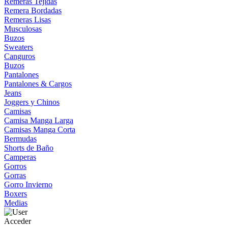
Remeras Tejidas
Remera Bordadas
Remeras Lisas
Musculosas
Buzos
Sweaters
Canguros
Buzos
Pantalones
Pantalones & Cargos
Jeans
Joggers y Chinos
Camisas
Camisa Manga Larga
Camisas Manga Corta
Bermudas
Shorts de Baño
Camperas
Gorros
Gorras
Gorro Invierno
Boxers
Medias
Acceder