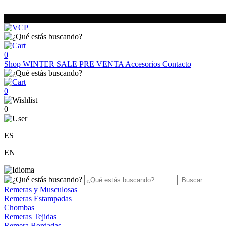
0
Shop
WINTER SALE
PRE VENTA
Accesorios
Contacto
0
0
ES
EN
Remeras y Musculosas
Remeras Estampadas
Chombas
Remeras Tejidas
Remera Bordadas