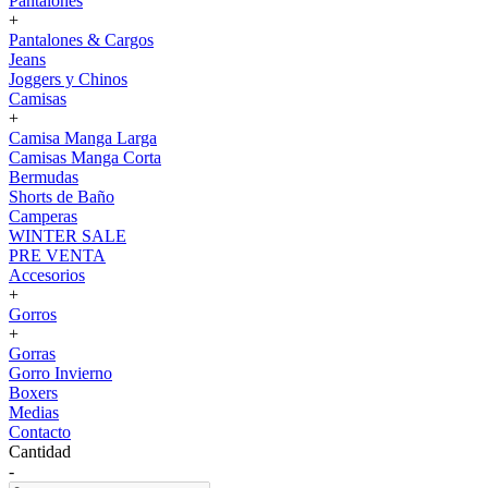
Pantalones
+
Pantalones & Cargos
Jeans
Joggers y Chinos
Camisas
+
Camisa Manga Larga
Camisas Manga Corta
Bermudas
Shorts de Baño
Camperas
WINTER SALE
PRE VENTA
Accesorios
+
Gorros
+
Gorras
Gorro Invierno
Boxers
Medias
Contacto
Cantidad
-