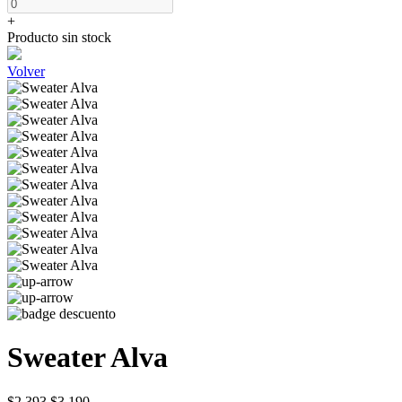
+
Producto sin stock
Volver
Sweater Alva
$2.393
$3.190