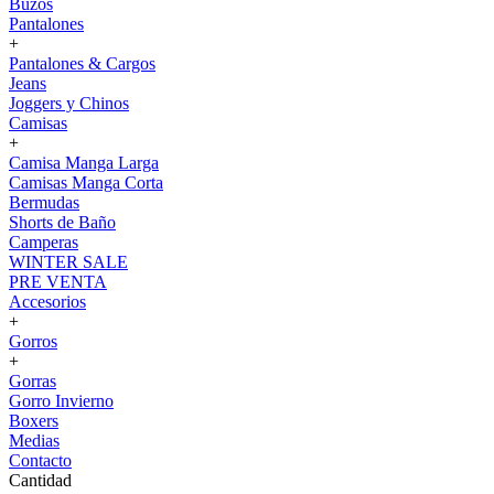
Buzos
Pantalones
+
Pantalones & Cargos
Jeans
Joggers y Chinos
Camisas
+
Camisa Manga Larga
Camisas Manga Corta
Bermudas
Shorts de Baño
Camperas
WINTER SALE
PRE VENTA
Accesorios
+
Gorros
+
Gorras
Gorro Invierno
Boxers
Medias
Contacto
Cantidad