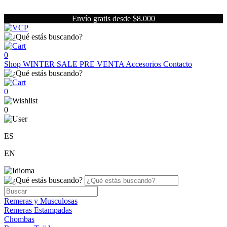
Envío gratis desde $8.000
0
Shop
WINTER SALE
PRE VENTA
Accesorios
Contacto
0
0
ES
EN
Remeras y Musculosas
Remeras Estampadas
Chombas