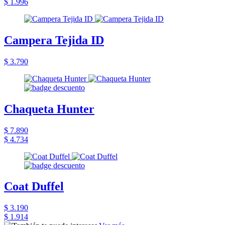
$ 1.996
Campera Tejida ID
$ 3.790
Chaqueta Hunter
$ 7.890
$ 4.734
Coat Duffel
$ 3.190
$ 1.914