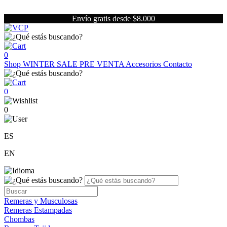
Envío gratis desde $8.000
0
Shop
WINTER SALE
PRE VENTA
Accesorios
Contacto
0
0
ES
EN
Remeras y Musculosas
Remeras Estampadas
Chombas