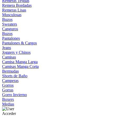
Remeras Tejidas
Remera Bordadas
Remeras Lisas
Musculosas
Buzos
Sweaters
Canguros
Buzos
Pantalones
Pantalones & Cargos
Jeans
Joggers y Chinos
Camisas
Camisa Manga Larga
Camisas Manga Corta
Bermudas
Shorts de Baño
Camperas
Gorros
Gorras
Gorro Invierno
Boxers
Medias
Acceder