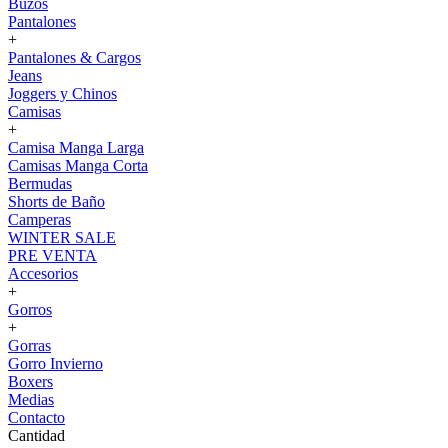
Buzos
Pantalones
+
Pantalones & Cargos
Jeans
Joggers y Chinos
Camisas
+
Camisa Manga Larga
Camisas Manga Corta
Bermudas
Shorts de Baño
Camperas
WINTER SALE
PRE VENTA
Accesorios
+
Gorros
+
Gorras
Gorro Invierno
Boxers
Medias
Contacto
Cantidad