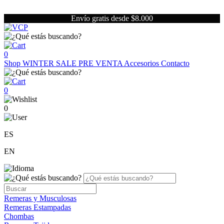
Envío gratis desde $8.000
0
Shop
WINTER SALE
PRE VENTA
Accesorios
Contacto
0
0
ES
EN
Remeras y Musculosas
Remeras Estampadas
Chombas