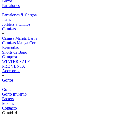
Buzos
Pantalones
+
Pantalones & Cargos
Jeans
Joggers y Chinos
Camisas
+
Camisa Manga Larga
Camisas Manga Corta
Bermudas
Shorts de Baño
Camperas
WINTER SALE
PRE VENTA
Accesorios
+
Gorros
+
Gorras
Gorro Invierno
Boxers
Medias
Contacto
Cantidad