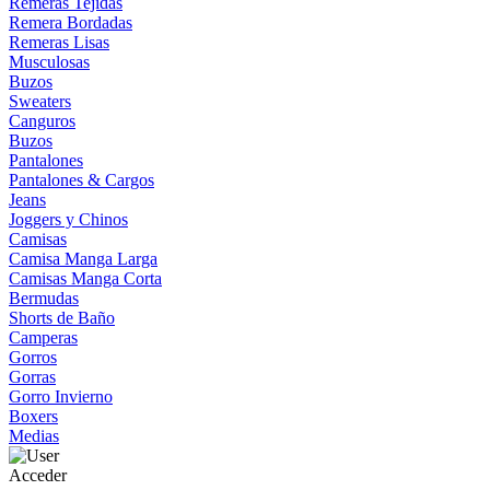
Remeras Tejidas
Remera Bordadas
Remeras Lisas
Musculosas
Buzos
Sweaters
Canguros
Buzos
Pantalones
Pantalones & Cargos
Jeans
Joggers y Chinos
Camisas
Camisa Manga Larga
Camisas Manga Corta
Bermudas
Shorts de Baño
Camperas
Gorros
Gorras
Gorro Invierno
Boxers
Medias
Acceder