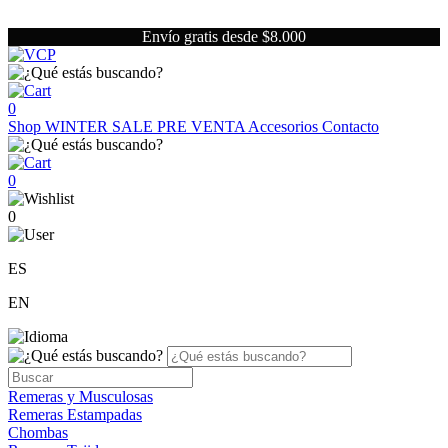
Envío gratis desde $8.000
0
Shop
WINTER SALE
PRE VENTA
Accesorios
Contacto
0
0
ES
EN
Remeras y Musculosas
Remeras Estampadas
Chombas