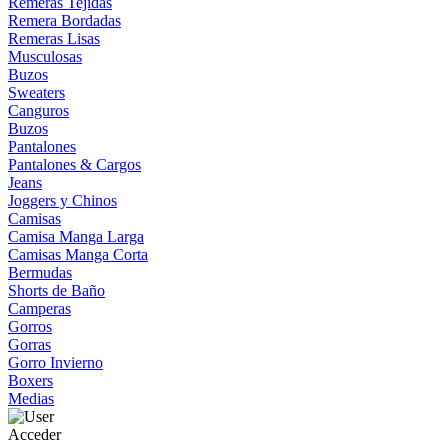
Remeras Tejidas
Remera Bordadas
Remeras Lisas
Musculosas
Buzos
Sweaters
Canguros
Buzos
Pantalones
Pantalones & Cargos
Jeans
Joggers y Chinos
Camisas
Camisa Manga Larga
Camisas Manga Corta
Bermudas
Shorts de Baño
Camperas
Gorros
Gorras
Gorro Invierno
Boxers
Medias
Acceder