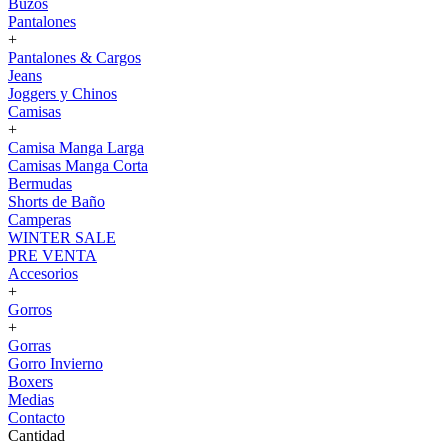
Buzos
Pantalones
+
Pantalones & Cargos
Jeans
Joggers y Chinos
Camisas
+
Camisa Manga Larga
Camisas Manga Corta
Bermudas
Shorts de Baño
Camperas
WINTER SALE
PRE VENTA
Accesorios
+
Gorros
+
Gorras
Gorro Invierno
Boxers
Medias
Contacto
Cantidad