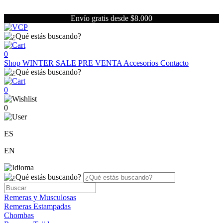
Envío gratis desde $8.000
0
Shop
WINTER SALE
PRE VENTA
Accesorios
Contacto
0
0
ES
EN
Remeras y Musculosas
Remeras Estampadas
Chombas