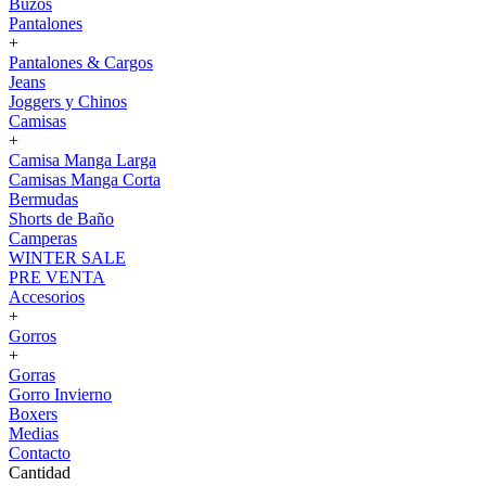
Buzos
Pantalones
+
Pantalones & Cargos
Jeans
Joggers y Chinos
Camisas
+
Camisa Manga Larga
Camisas Manga Corta
Bermudas
Shorts de Baño
Camperas
WINTER SALE
PRE VENTA
Accesorios
+
Gorros
+
Gorras
Gorro Invierno
Boxers
Medias
Contacto
Cantidad