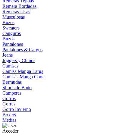
Remeras Tejidas
Remera Bordadas
Remeras Lisas
Musculosas
Buzos
Sweaters
Canguros
Buzos
Pantalones
Pantalones & Cargos
Jeans
Joggers y Chinos
Camisas
Camisa Manga Larga
Camisas Manga Corta
Bermudas
Shorts de Baño
Camperas
Gorros
Gorras
Gorro Invierno
Boxers
Medias
Acceder