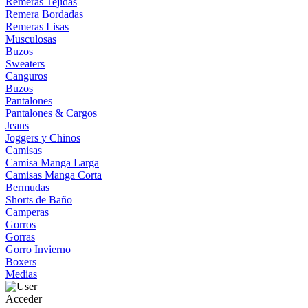
Remeras Tejidas
Remera Bordadas
Remeras Lisas
Musculosas
Buzos
Sweaters
Canguros
Buzos
Pantalones
Pantalones & Cargos
Jeans
Joggers y Chinos
Camisas
Camisa Manga Larga
Camisas Manga Corta
Bermudas
Shorts de Baño
Camperas
Gorros
Gorras
Gorro Invierno
Boxers
Medias
Acceder