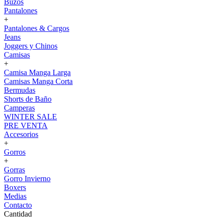
Buzos
Pantalones
+
Pantalones & Cargos
Jeans
Joggers y Chinos
Camisas
+
Camisa Manga Larga
Camisas Manga Corta
Bermudas
Shorts de Baño
Camperas
WINTER SALE
PRE VENTA
Accesorios
+
Gorros
+
Gorras
Gorro Invierno
Boxers
Medias
Contacto
Cantidad