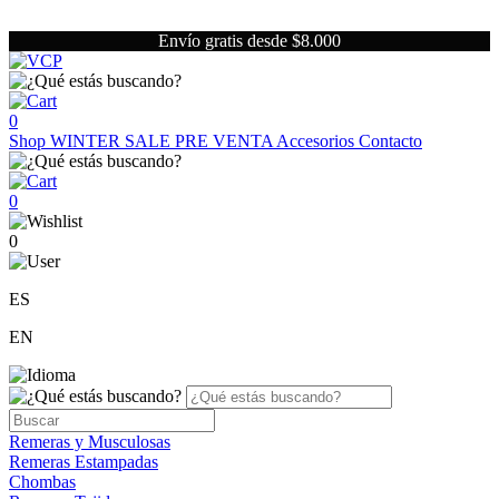
Envío gratis desde $8.000
0
Shop
WINTER SALE
PRE VENTA
Accesorios
Contacto
0
0
ES
EN
Remeras y Musculosas
Remeras Estampadas
Chombas