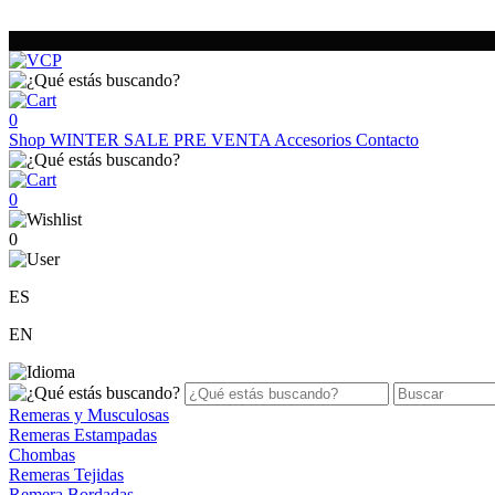
0
Shop
WINTER SALE
PRE VENTA
Accesorios
Contacto
0
0
ES
EN
Remeras y Musculosas
Remeras Estampadas
Chombas
Remeras Tejidas
Remera Bordadas