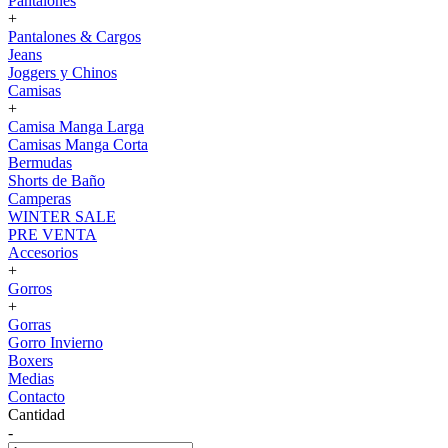
Pantalones
+
Pantalones & Cargos
Jeans
Joggers y Chinos
Camisas
+
Camisa Manga Larga
Camisas Manga Corta
Bermudas
Shorts de Baño
Camperas
WINTER SALE
PRE VENTA
Accesorios
+
Gorros
+
Gorras
Gorro Invierno
Boxers
Medias
Contacto
Cantidad
-