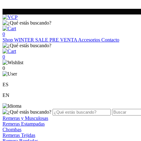
0
Shop
WINTER SALE
PRE VENTA
Accesorios
Contacto
0
0
ES
EN
Remeras y Musculosas
Remeras Estampadas
Chombas
Remeras Tejidas
Remera Bordadas