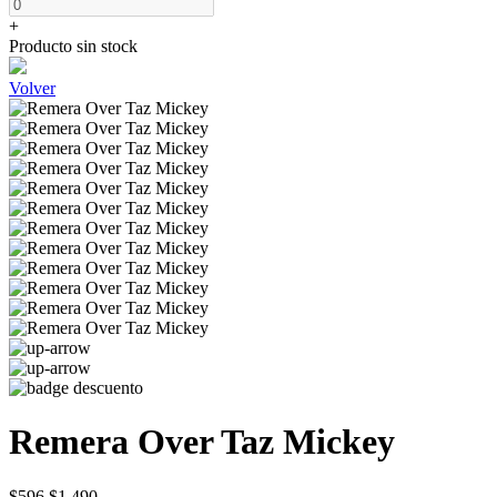
+
Producto sin stock
Volver
Remera Over Taz Mickey
$596
$1.490