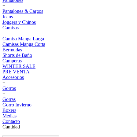
Pantalones
+
Pantalones & Cargos
Jeans
Joggers y Chinos
Camisas
+
Camisa Manga Larga
Camisas Manga Corta
Bermudas
Shorts de Baño
Camperas
WINTER SALE
PRE VENTA
Accesorios
+
Gorros
+
Gorras
Gorro Invierno
Boxers
Medias
Contacto
Cantidad
-